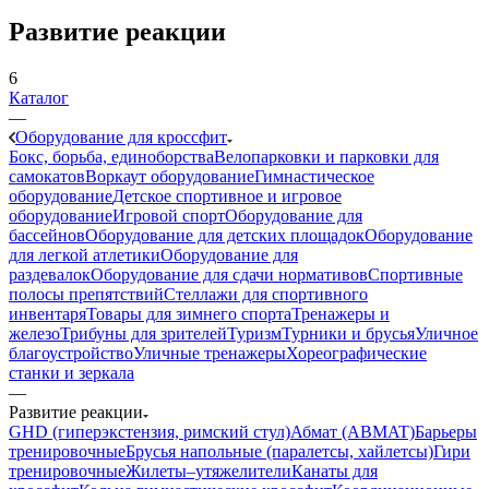
Развитие реакции
6
Каталог
—
Оборудование для кроссфит
Бокс, борьба, единоборства
Велопарковки и парковки для
самокатов
Воркаут оборудование
Гимнастическое
оборудование
Детское спортивное и игровое
оборудование
Игровой спорт
Оборудование для
бассейнов
Оборудование для детских площадок
Оборудование
для легкой атлетики
Оборудование для
раздевалок
Оборудование для сдачи нормативов
Спортивные
полосы препятствий
Стеллажи для спортивного
инвентаря
Товары для зимнего спорта
Тренажеры и
железо
Трибуны для зрителей
Туризм
Турники и брусья
Уличное
благоустройство
Уличные тренажеры
Хореографические
станки и зеркала
—
Развитие реакции
GHD (гиперэкстензия, римский стул)
Абмат (ABMAT)
Барьеры
тренировочные
Брусья напольные (паралетсы, хайлетсы)
Гири
тренировочные
Жилеты–утяжелители
Канаты для