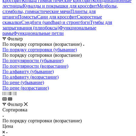
кроссфит
Кольца гимнастические кроссфит
Координационные
лестницы
Кувалды и покрышки для кроссфит
Медболы,
слэмболы, гимнастические мячи
Плинты для
штанги
Помосты
Сани для кроссфит
Скоростные
скакалки
Сэндбэги (sandbag) и стронгбэги
Тумбы для
запрыгивания (плиобоксы)
Функциональные
рамы
Функциональные петли
Фильтр
По порядку сортировки (возрастание)
По порядку сортировки (убывание)
По порядку сортировки (возрастание)
По популярности (убывание)
По популярности (возрастание)
По алфавиту (убывание)
По алфавиту (возрастание)
По цене (убывание)
По цене (возрастание)
Фильтр
Сортировка
По порядку сортировки (возрастание)
Цена