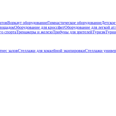
атов
Воркаут оборудование
Гимнастическое оборудование
Детское
площадок
Оборудование для кроссфит
Оборудование для легкой ат
го спорта
Тренажеры и железо
Трибуны для зрителей
Туризм
Турни
тнес залов
Стеллажи для хоккейной экипировки
Стеллажи униве