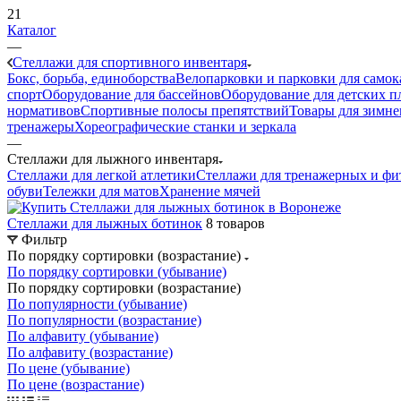
21
Каталог
—
Стеллажи для спортивного инвентаря
Бокс, борьба, единоборства
Велопарковки и парковки для самок
спорт
Оборудование для бассейнов
Оборудование для детских 
нормативов
Спортивные полосы препятствий
Товары для зимне
тренажеры
Хореографические станки и зеркала
—
Стеллажи для лыжного инвентаря
Стеллажи для легкой атлетики
Стеллажи для тренажерных и фи
обуви
Тележки для матов
Хранение мячей
Стеллажи для лыжных ботинок
8 товаров
Фильтр
По порядку сортировки (возрастание)
По порядку сортировки (убывание)
По порядку сортировки (возрастание)
По популярности (убывание)
По популярности (возрастание)
По алфавиту (убывание)
По алфавиту (возрастание)
По цене (убывание)
По цене (возрастание)