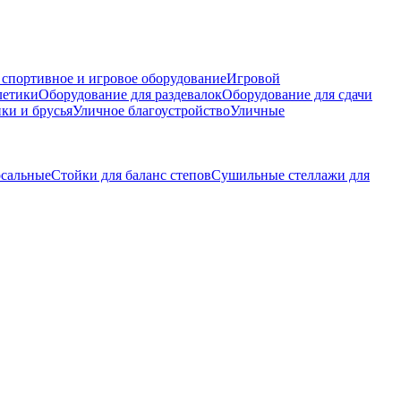
 спортивное и игровое оборудование
Игровой
летики
Оборудование для раздевалок
Оборудование для сдачи
ки и брусья
Уличное благоустройство
Уличные
рсальные
Стойки для баланс степов
Сушильные стеллажи для