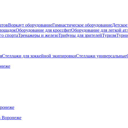
атов
Воркаут оборудование
Гимнастическое оборудование
Детское
площадок
Оборудование для кроссфит
Оборудование для легкой ат
го спорта
Тренажеры и железо
Трибуны для зрителей
Туризм
Турни
я
Стеллажи для хоккейной экипировки
Стеллажи универсальные