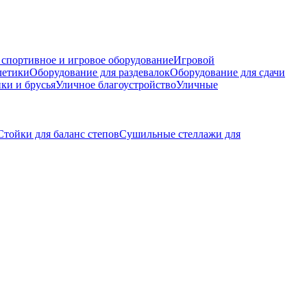
 спортивное и игровое оборудование
Игровой
летики
Оборудование для раздевалок
Оборудование для сдачи
ки и брусья
Уличное благоустройство
Уличные
Стойки для баланс степов
Сушильные стеллажи для