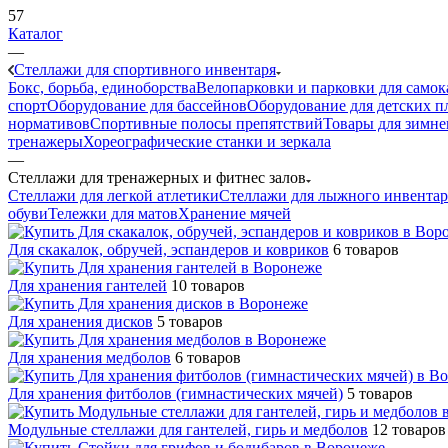
57
Каталог
—
Стеллажи для спортивного инвентаря
Бокс, борьба, единоборства
Велопарковки и парковки для самок
спорт
Оборудование для бассейнов
Оборудование для детских 
нормативов
Спортивные полосы препятствий
Товары для зимне
тренажеры
Хореографические станки и зеркала
—
Стеллажи для тренажерных и фитнес залов
Стеллажи для легкой атлетики
Стеллажи для лыжного инвентар
обуви
Тележки для матов
Хранение мячей
Для скакалок, обручей, эспандеров и ковриков
6 товаров
Для хранения гантелей
10 товаров
Для хранения дисков
5 товаров
Для хранения медболов
6 товаров
Для хранения фитболов (гимнастических мячей)
5 товаров
Модульные стеллажи для гантелей, гирь и медболов
12 товаров