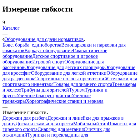
Измерение гибкости
9
Каталог
—
Оборудование для сдачи нормативов
Бокс, борьба, единоборства
Велопарковки и парковки для
самокатов
Воркаут оборудование
Гимнастическое
оборудование
Детское спортивное и игровое
оборудование
Игровой спорт
Оборудование для
бассейнов
Оборудование для детских площадок
Оборудование
для кроссфит
Оборудование для легкой атлетики
Оборудование
для раздевалок
Спортивные полосы препятствий
Стеллажи для
спортивного инвентаря
Товары для зимнего спорта
Тренажеры
и железо
Трибуны для зрителей
Туризм
Турники и
брусья
Уличное благоустройство
Уличные
тренажеры
Хореографические станки и зеркала
—
Измерение гибкости
Дорожки для разбега
Дорожки и линейки для прыжков в
длину
Доски и скамьи для пресса
Мобильный тир
Помосты для
гиревого спорта
Снаряды для метания
Счетчик для
отжиманий
Турники и перекладины для